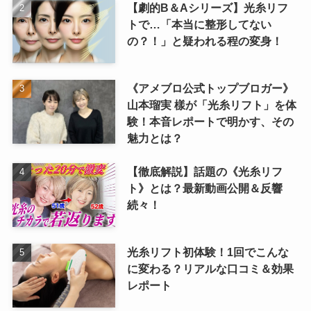
【劇的B＆Aシリーズ】光糸リフ
トで…「本当に整形してない
の？！」と疑われる程の変身！
《アメブロ公式トップブロガー》
山本瑠実 樣が「光糸リフト」を体
験！本音レポートで明かす、その
魅力とは？
【徹底解説】話題の《光糸リフ
ト》とは？最新動画公開＆反響
続々！
光糸リフト初体験！1回でこんな
に変わる？リアルな口コミ＆効果
レポート