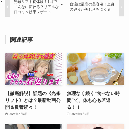
光糸リフト初体験！1回で
血流は最高の美容液！全身
こんなに変わる？リアルな
の巡りが美しさをつくる
口コミ＆効果レポート
関連記事
【徹底解説】話題の《光糸
無理なく続く“食べない時
リフト》とは？最新動画公
間”で、体も心も若返
開＆反響続々！
る！！
2025年7月4日
2025年6月3日